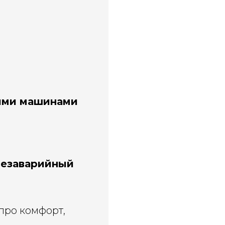
гими машинами
безаварийный
 про комфорт,