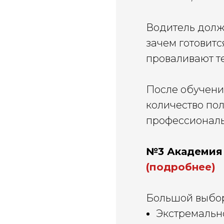
Водитель долже
зачем готовитс
проваливают т
После обучени
количество по
профессиональ
№3 Академия 
(подробнее)
Большой выбор
Экстремальн