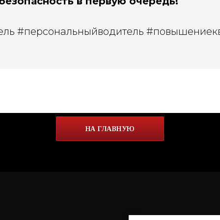
 безопасность в первую очередь!
ель #персональныйводитель #повышениек
НА ГЛАВНУЮ