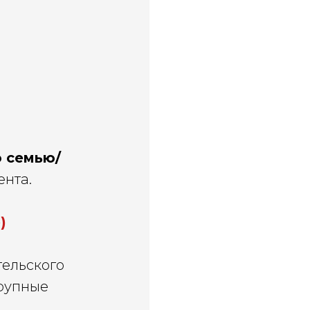
 семью/
ента.
)
тельского
крупные