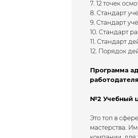
7. 12 точек ос
8. Стандарт уч
9. Стандарт уч
10. Стандарт р
11. Стандарт д
12. Порядок де
Программа ад
работодател
№2 Учебный ц
Это топ в сфер
мастерства. И
компании, для 