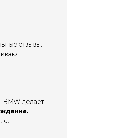
льные отзывы.
живают
у. BMW делает
ождение.
ью.