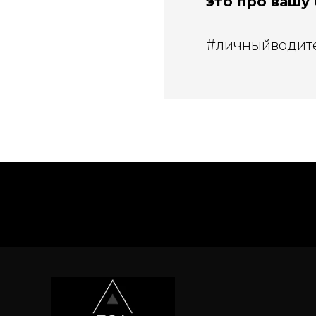
это про вашу
#личныйводит