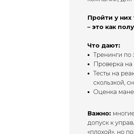
Пройти у них 
– это как по
Что дают:
Тренинги по
Проверка на
Тесты на реа
скользкой, с
Оценка манер
Важно:
многие
допуск к управ
«плохой», но п