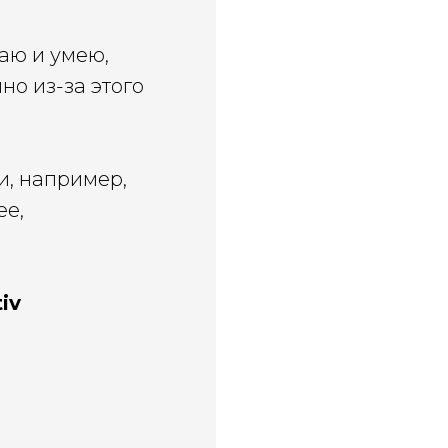
аю и умею,
но из-за этого
и, например,
ее,
iv