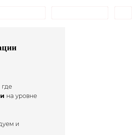
2
ОСТАВИТЬ ЗАЯВКУ
En
ации
, где
ии
на уровне
дуем и