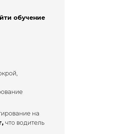
ойти обучение
окрой,
рование
стирование на
т,
что водитель