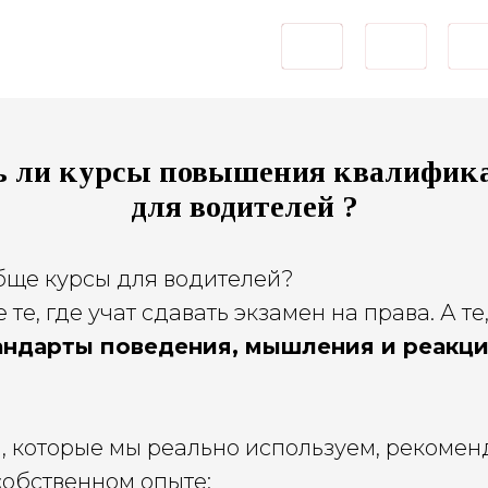
КОНТАКТЫ
ДНЕВНИК
+7(926)883-82-8
ь ли курсы повышения
квалифик
для
водителей ?
обще курсы для водителей?
не те, где учат сдавать экзамен на права. А те
андарты поведения, мышления и реакц
, которые мы реально используем, рекомен
собственном опыте: