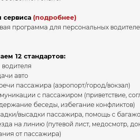
ы сервиса
(подробнее)
овая программа для персональных водителе
аем 12 стандартов:
д водителя
дачи авто
тречи пассажира (аэропорт/город/вокзал)
ммуникации с пассажиром (приветствие, со
держание беседы, избегание конфликтов)
осадки/высадки пассажира, помощь с багаж
езда на линию (путевой лист, медосмотр, до
ания от пассажира)