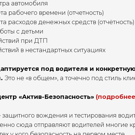
мотра автомобиля
ёта рабочего времени (отчетность)
ёта расходов денежных средств (отчётность)
аботы с детьми
ействий при ДТП
йствий в нестандартных ситуациях
аптируется под водителя и конкретную
я.
Это не «в общем», а точечно под стиль кли
ентр «Актив-Безопасность»
(подробнее
е защитного вождения и тестирования води
менно сюда отправляют водителей многие 
тех у кого безопасность на первом месте.