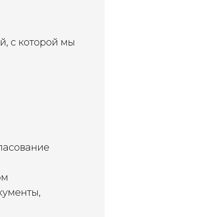
й, с которой мы
гласование
ом
кументы,