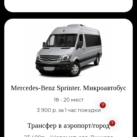
География наших услуг
Города Российской Федерации
Москва, Сочи, Санкт-Петербург, Нижний
Новгород, Казань, Новосибирск,
Екатеринбург, Хабаровск, Владивосток,
Красноярск, Томск, Омск, Пермь, Краснодар,
Ростов-на-дону, Самара, Тольятти, Норильск
и другие крупные города по запросу
Страны обслуживания
Азербайджан, Армения, Белоруссия, Грузия,
Казахстан, Узбекистан, Австрия , Германия,
Индия, Испания, Италия, Катар, Кипр, Латвия,
ОАЭ, Саудовская Аравия, Сербия, Турция,
Финляндия, Франция, Черногория,
Швейцария, Эстония и другие страны по
запросу.