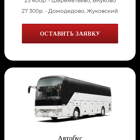
Как мы работаем
Заявка
Вы можете
оставить заявку
на сайте
и мы перезвоним в самое ближайшее
время. Или написать в WhatsApp
+7 (926) 883-82-82
1
Связь
Мы позвоним и ответим на все
интересующие вас вопросы. Уточним
необходимую информацию, чтобы
учесть ваши пожелания при
предоставлении услуг
2
Решения
Предложим несколько возможных
способов решения поставленной задачи,
чтобы подобрать наиболее комфортный