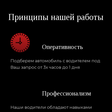
Профессионализм
Наши водители обладают навыками
безупречного вождения, знаниями
клиентского сервиса и соблюдают
дресс-код. Есть англоговорящий состав
Сервис
Предоставляем координатора/логиста без
дополнительной оплаты на проектах
с количеством от 10 единиц автотранспорта
и выше. Заключаем двуязычный договор
на английском и русском языках.
Комфорт
Гибкость при учете пожеланий клиента,