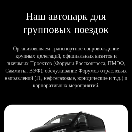
ОСТАВИТЬ ЗАЯВКУ
Автобус
40 - 50 мест
4 750р. за 1 час поездки
Трансфер в аэропорт/город
33 250р. - Шереметьево, Внуково
38 000р. - Домодедово, Жуковский
ОСТАВИТЬ ЗАЯВКУ