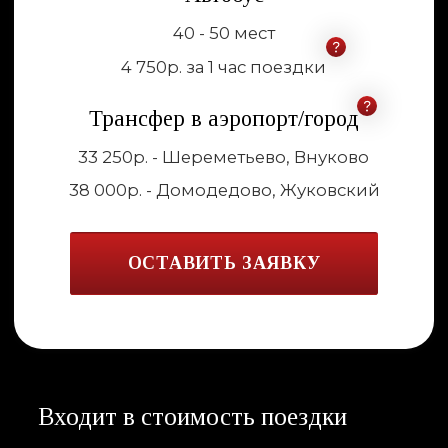
вариант
3
Расчет
После согласования перечня услуг
рассчитаем стоимость. Вы будете четко
знать, за что и сколько платите. Сможете
заранее планировать бюджет
4
Оплата
Для юридических лиц предоставляем
договор оказания услуг и счет.
Для физических лиц предлагается оплата
по карте
5
Услуга
Во время поездки у Вас могут поменяться
планы или появятся дополнительные
пожелания. Наш персонал всегда готов
к изменениям и гибко реагирует
на новые задачи