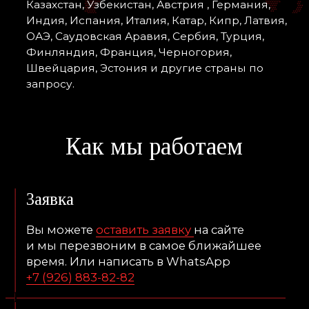
Мы создаем надежные автотранспортные
решения для бизнеса и людей, с фокусом
на индивидуальность к каждому клиенту.
Наша задача — соответствовать ожиданиям
клиентов, предлагая индивидуальный
подход и непревзойденный уровень
сервиса
Индивидуальный подход к каждому клиенту
является основой нашей работы.
Мы стремимся понять и учесть уникальные
потребности, предоставляя
персонализированные решения
для создания неповторимого клиентского
опыта
Вместе с нашей командой
высококвалифицированных специалистов,
мы гарантируем, что ваше транспортное
сопровождение будет выполнено на самом
высоком уровне.