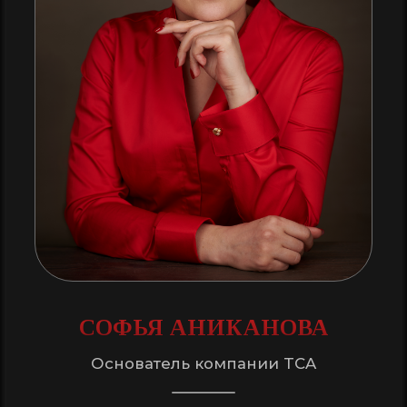
партнером, гарантируя удовольствие,
безопасность и комфорт в каждой
поездке
+7
Я даю согласие на обработку моих персональных
данных в соответствии с
Политикой
конфиденциальности
и
Согласием
на обработку
персональных данных
ОТПРАВИТЬ