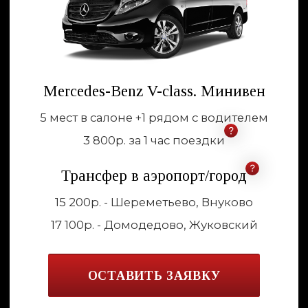
Входит в стоимость поездки
Детское кресло / бустер
Англоговорящий водитель (по
запросу)
Встреча с табличкой
За дополнительную плату
Парковка и платные дороги по факту
окончания аренды
Каждые 20км от МКАД + 1 час к
фактическому количеству часов
Индивидуальное оснащение салона
для пассажира