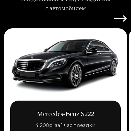
крупных делегаций, официальных визитов и
значимых Проектов (Форумы Россконгреса, ПМЭФ,
Саммиты, ВЭФ), обслуживание Форумов отраслевых
направлений (IT, нефтегазовые, юридические и т.д.) и
корпоративных мероприятий.
Mercedes-Benz V-class. Минивен
5 мест в салоне +1 рядом с водителем
3 800р. за 1 час поездки
Трансфер в аэропорт/город
15 200р. - Шереметьево, Внуково
17 100р. - Домодедово, Жуковский