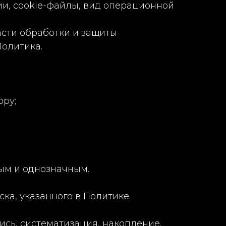
и, cookie-файлы, вид операционной
асти обработки и защиты
Политика.
ору;
ым и однозначным.
ка, указанного в Политике.
сь, систематизация, накопление,